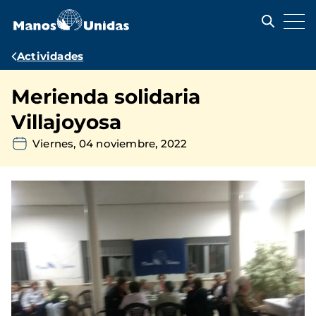
Pasar
al
contenido
principal
Ruta
Actividades
de
Merienda solidaria
navegación
Villajoyosa
Viernes, 04 noviembre, 2022