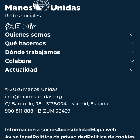
Redes sociales
Navegación
Quienes somos
principal
Qué hacemos
Dónde trabajamos
Colabora
Actualidad
Información
© 2026 Manos Unidas
de
info@manosunidas.org
contacto
C/ Barquillo, 38 - 3º28004 - Madrid, España
900 811 888
BIZUM 33439
Menú
Información a socios
Accesibilidad
Mapa web
secundario
Aviso legal
Política de privacidad
Política de cookies