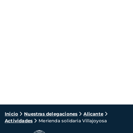
Ruta
Inicio
Nuestras delegaciones
Alicante
Actividades
Merienda solidaria Villajoyosa
de
navegación