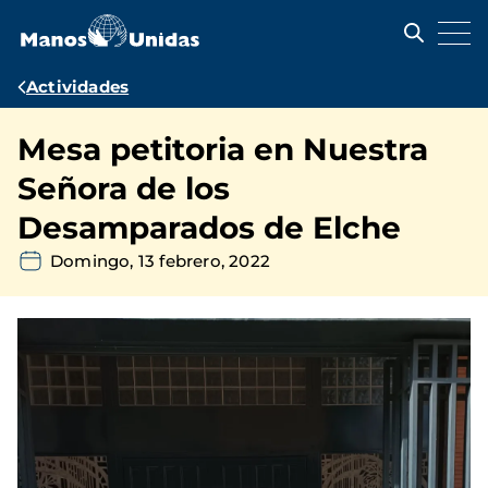
Pasar
al
contenido
principal
Ruta
Actividades
de
Mesa petitoria en Nuestra
navegación
Señora de los
Desamparados de Elche
Domingo, 13 febrero, 2022