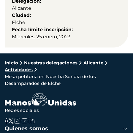
Delegación
Alicante
Ciudad
Elche
Fecha límite inscripción
Miércoles, 25 enero, 2023
Ruta
Inicio
Nuestras delegaciones
Alicante
Actividades
de
Mesa petitoria en Nuestra Señora de los
navegación
Desamparados de Elche
Redes sociales
Navegación
Quienes somos
principal