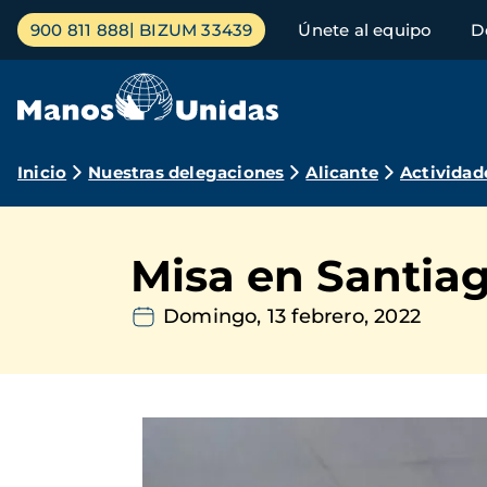
Pasar
Menú
900 811 888
BIZUM 33439
Únete al equipo
D
al
principal
contenido
principal
Ruta
Inicio
Nuestras delegaciones
Alicante
Actividad
de
navegación
Misa en Santiag
Domingo, 13 febrero, 2022