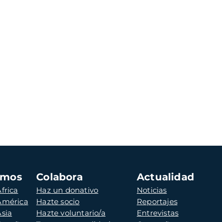
amos
Colabora
Actualidad
frica
Haz un donativo
Noticias
 América
Hazte socio
Reportajes
Asia
Hazte voluntario/a
Entrevistas