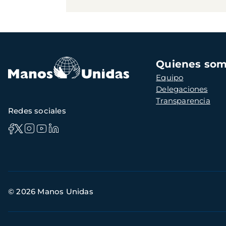
Navegación
Quienes so
principal
Equipo
Delegaciones
Transparencia
Redes sociales
Información
© 2026 Manos Unidas
de
contacto