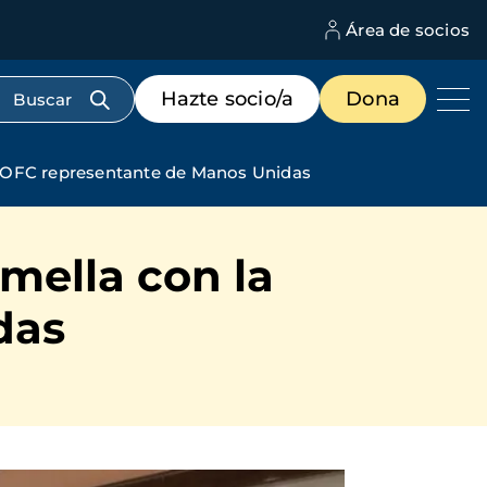
Área de socios
M
d
c
Menú
Hazte socio/a
Dona
d
de
us
destacados
cabecera
UMOFC representante de Manos Unidas
mella con la
das