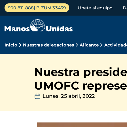
Pasar
Menú
900 811 888
BIZUM 33439
Únete al equipo
D
al
principal
contenido
principal
Ruta
Inicio
Nuestras delegaciones
Alicante
Actividad
de
navegación
Nuestra preside
UMOFC represe
Lunes, 25 abril, 2022