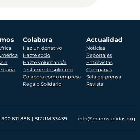
amos
Colabora
Actualidad
frica
Haz un donativo
Noticias
 América
Hazte socio
Reportajes
Asia
Hazte voluntario/a
Entrevistas
 España
Testamento solidario
Campañas
Colabora como empresa
Sala de prensa
Regalo Solidario
Revista
900 811 888
BIZUM 33439
info@manosunidas.org