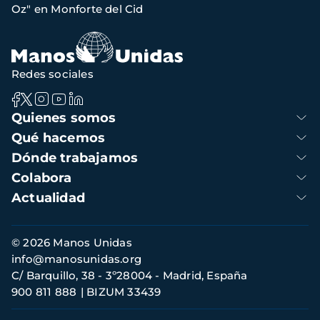
navegación
Oz" en Monforte del Cid
Redes sociales
Navegación
Quienes somos
principal
Qué hacemos
Dónde trabajamos
Colabora
Actualidad
Información
© 2026 Manos Unidas
de
info@manosunidas.org
contacto
C/ Barquillo, 38 - 3º28004 - Madrid, España
900 811 888
BIZUM 33439