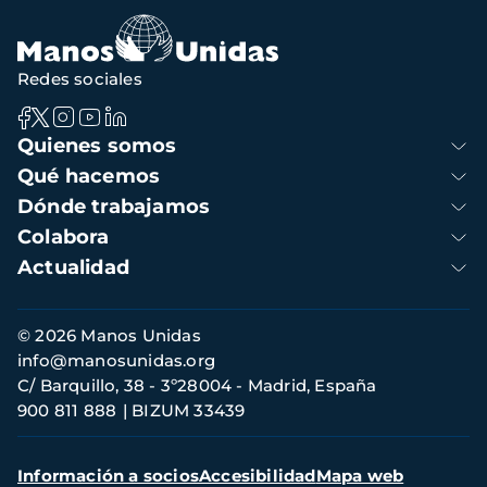
Redes sociales
Navegación
Quienes somos
principal
Qué hacemos
Dónde trabajamos
Colabora
Actualidad
Información
© 2026 Manos Unidas
de
info@manosunidas.org
contacto
C/ Barquillo, 38 - 3º28004 - Madrid, España
900 811 888
BIZUM 33439
Menú
Información a socios
Accesibilidad
Mapa web