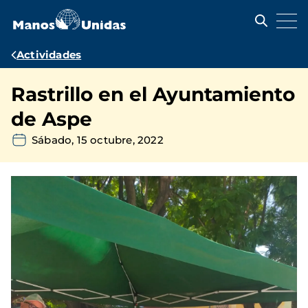
Pasar
al
contenido
principal
Ruta
Actividades
de
Rastrillo en el Ayuntamiento
navegación
de Aspe
Sábado, 15 octubre, 2022