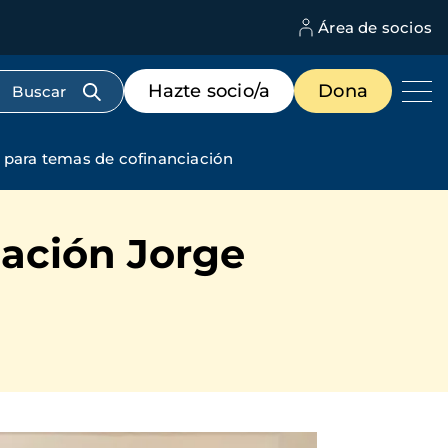
Área de socios
M
d
c
Menú
Hazte socio/a
Dona
d
de
us
destacados
cabecera
ó para temas de cofinanciación
dación Jorge