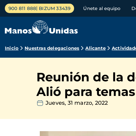
Pasar
Menú
900 811 888
BIZUM 33439
Únete al equipo
D
al
principal
contenido
principal
Ruta
Inicio
Nuestras delegaciones
Alicante
Actividad
de
navegación
Reunión de la d
Alió para temas
Jueves, 31 marzo, 2022