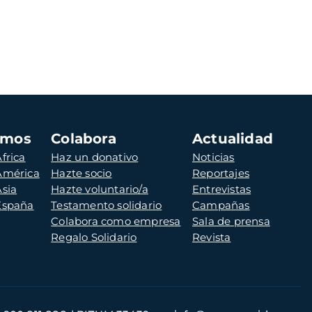
amos
Colabora
Actualidad
frica
Haz un donativo
Noticias
 América
Hazte socio
Reportajes
Asia
Hazte voluntario/a
Entrevistas
 España
Testamento solidario
Campañas
Colabora como empresa
Sala de prensa
Regalo Solidario
Revista