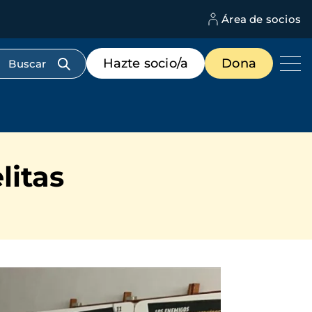
Área de socios
M
d
c
Menú
Hazte socio/a
Dona
d
de
us
destacados
cabecera
litas