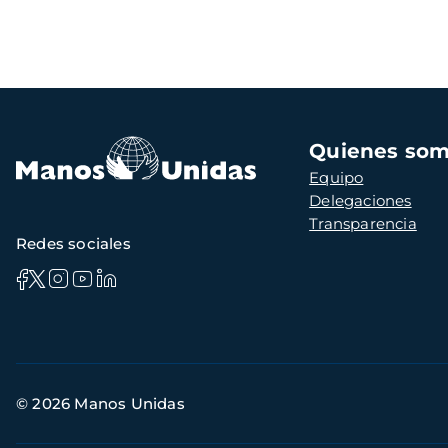
Navegación
Quienes so
principal
Equipo
Delegaciones
Transparencia
Redes sociales
Información
© 2026 Manos Unidas
de
contacto