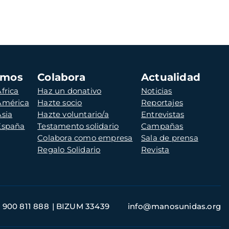
amos
Colabora
Actualidad
frica
Haz un donativo
Noticias
 América
Hazte socio
Reportajes
Asia
Hazte voluntario/a
Entrevistas
 España
Testamento solidario
Campañas
Colabora como empresa
Sala de prensa
Regalo Solidario
Revista
900 811 888
BIZUM 33439
info@manosunidas.org