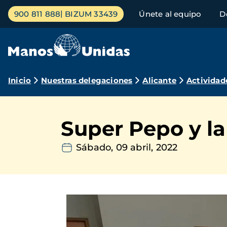
Pasar
Menú
900 811 888
BIZUM 33439
Únete al equipo
D
al
principal
contenido
principal
Ruta
Inicio
Nuestras delegaciones
Alicante
Actividad
de
navegación
Super Pepo y la
Sábado, 09 abril, 2022