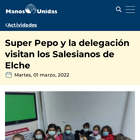
Pasar
al
contenido
principal
Ruta
Actividades
de
Super Pepo y la delegación
navegación
visitan los Salesianos de
Elche
Martes, 01 marzo, 2022