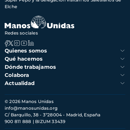
navegación
Elche
Redes sociales
Navegación
Quienes somos
principal
Qué hacemos
Dónde trabajamos
Colabora
Actualidad
Información
© 2026 Manos Unidas
de
info@manosunidas.org
contacto
C/ Barquillo, 38 - 3º28004 - Madrid, España
900 811 888
BIZUM 33439