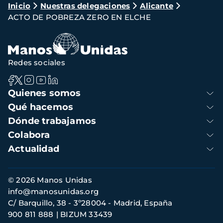
Ruta
Inicio
Nuestras delegaciones
Alicante
ACTO DE POBREZA ZERO EN ELCHE
de
navegación
Redes sociales
Navegación
Quienes somos
principal
Qué hacemos
Dónde trabajamos
Colabora
Actualidad
Información
© 2026 Manos Unidas
de
info@manosunidas.org
contacto
C/ Barquillo, 38 - 3º28004 - Madrid, España
900 811 888
BIZUM 33439