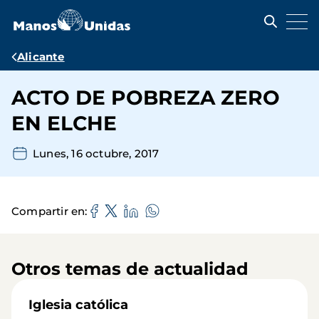
Pasar
al
contenido
principal
Ruta
Alicante
de
ACTO DE POBREZA ZERO
navegación
EN ELCHE
Lunes, 16 octubre, 2017
Compartir en
Otros temas de actualidad
Iglesia católica