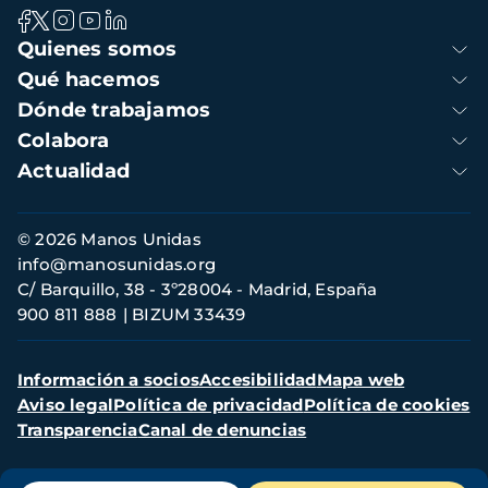
Navegación
Quienes somos
principal
Qué hacemos
Dónde trabajamos
Colabora
Actualidad
Información
© 2026 Manos Unidas
de
info@manosunidas.org
contacto
C/ Barquillo, 38 - 3º28004 - Madrid, España
900 811 888
BIZUM 33439
Menú
Información a socios
Accesibilidad
Mapa web
secundario
Aviso legal
Política de privacidad
Política de cookies
Transparencia
Canal de denuncias