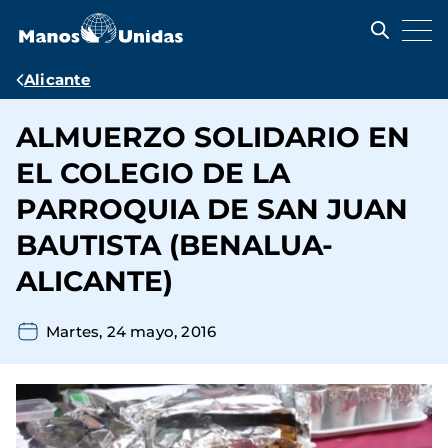
Pasar
al
contenido
principal
Ruta
Alicante
de
ALMUERZO SOLIDARIO EN
navegación
EL COLEGIO DE LA
PARROQUIA DE SAN JUAN
BAUTISTA (BENALUA-
ALICANTE)
Martes, 24 mayo, 2016