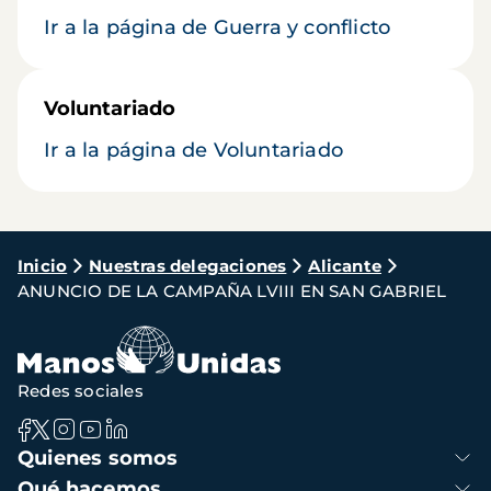
Ir a la página de Guerra y conflicto
Voluntariado
Ir a la página de Voluntariado
Ruta
Inicio
Nuestras delegaciones
Alicante
ANUNCIO DE LA CAMPAÑA LVIII EN SAN GABRIEL
de
navegación
Redes sociales
Navegación
Quienes somos
principal
Qué hacemos