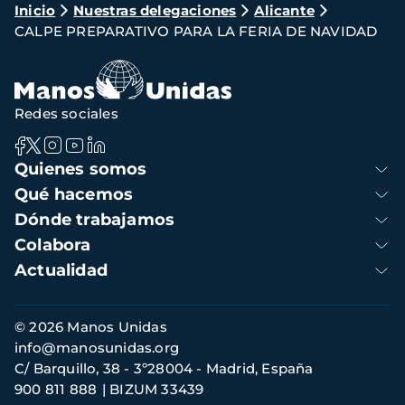
Ruta
Inicio
Nuestras delegaciones
Alicante
CALPE PREPARATIVO PARA LA FERIA DE NAVIDAD
de
navegación
Redes sociales
Navegación
Quienes somos
principal
Qué hacemos
Dónde trabajamos
Colabora
Actualidad
Información
© 2026 Manos Unidas
de
info@manosunidas.org
contacto
C/ Barquillo, 38 - 3º28004 - Madrid, España
900 811 888
BIZUM 33439