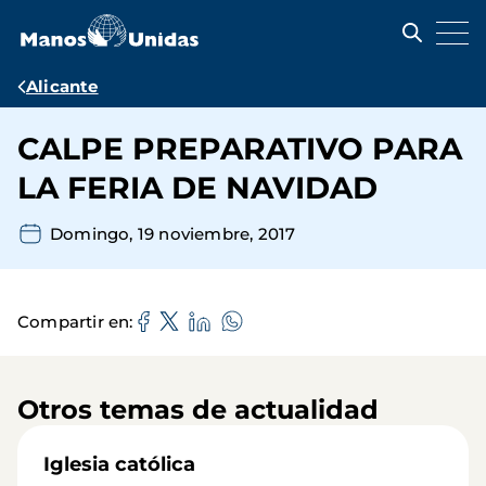
Pasar
al
contenido
principal
Ruta
Alicante
de
CALPE PREPARATIVO PARA
navegación
LA FERIA DE NAVIDAD
Domingo, 19 noviembre, 2017
Compartir en
Otros temas de actualidad
Iglesia católica