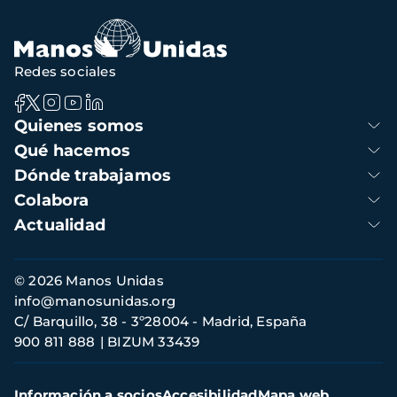
navegación
Redes sociales
Navegación
Quienes somos
principal
Qué hacemos
Dónde trabajamos
Colabora
Actualidad
Información
© 2026 Manos Unidas
de
info@manosunidas.org
contacto
C/ Barquillo, 38 - 3º28004 - Madrid, España
900 811 888
BIZUM 33439
Menú
Información a socios
Accesibilidad
Mapa web