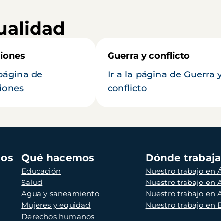
ualidad
iones
Guerra y conflicto
 página de
Ir a la página de Guerra 
iones
conflicto
mos
Qué hacemos
Dónde trabaj
Educación
Nuestro trabajo en Á
Salud
Nuestro trabajo en
Agua y saneamiento
Nuestro trabajo en 
Mujeres y equidad
Nuestro trabajo en
Derechos humanos