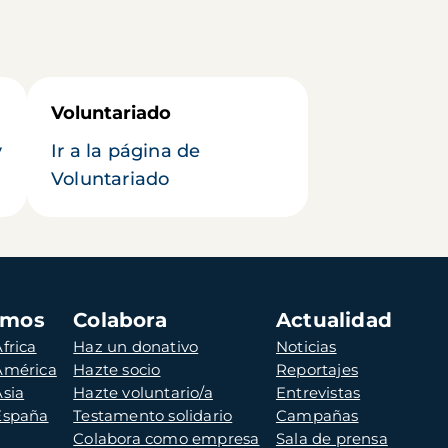
Voluntariado
y
Ir a la página de
Voluntariado
amos
Colabora
Actualidad
frica
Haz un donativo
Noticias
 América
Hazte socio
Reportajes
Asia
Hazte voluntario/a
Entrevistas
 España
Testamento solidario
Campañas
Colabora como empresa
Sala de prensa