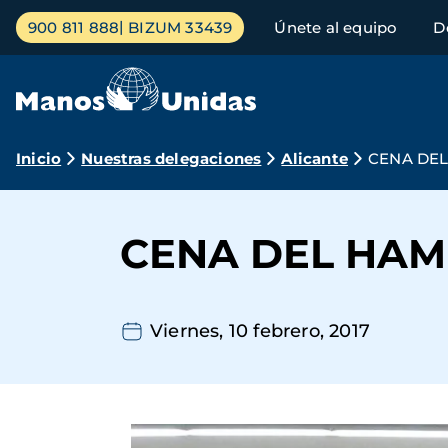
Pasar
Menú
900 811 888
BIZUM 33439
Únete al equipo
D
al
principal
contenido
principal
Ruta
Inicio
Nuestras delegaciones
Alicante
CENA DEL
de
navegación
CENA DEL HAM
Viernes, 10 febrero, 2017