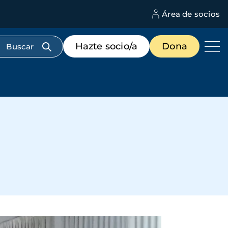
Área de socios
M
d
c
Menú
Hazte socio/a
Dona
d
de
us
destacados
cabecera