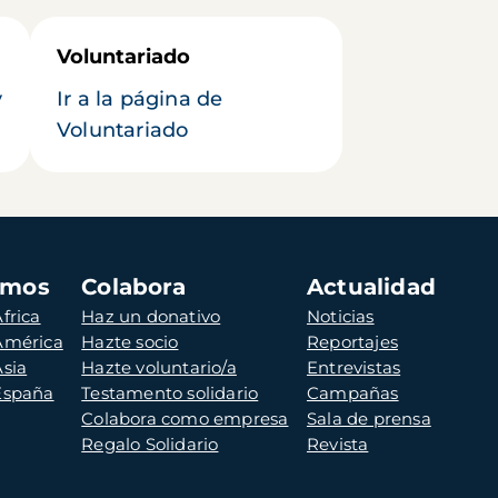
Voluntariado
y
Ir a la página de
Voluntariado
amos
Colabora
Actualidad
frica
Haz un donativo
Noticias
 América
Hazte socio
Reportajes
Asia
Hazte voluntario/a
Entrevistas
 España
Testamento solidario
Campañas
Colabora como empresa
Sala de prensa
Regalo Solidario
Revista