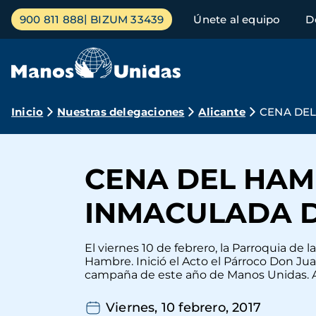
Pasar
Menú
900 811 888
BIZUM 33439
Únete al equipo
D
al
principal
contenido
principal
Ruta
Inicio
Nuestras delegaciones
Alicante
CENA DEL
de
navegación
CENA DEL HAM
INMACULADA D
El viernes 10 de febrero, la Parroquia de
Hambre. Inició el Acto el Párroco Don Ju
campaña de este año de Manos Unidas. A 
Viernes, 10 febrero, 2017