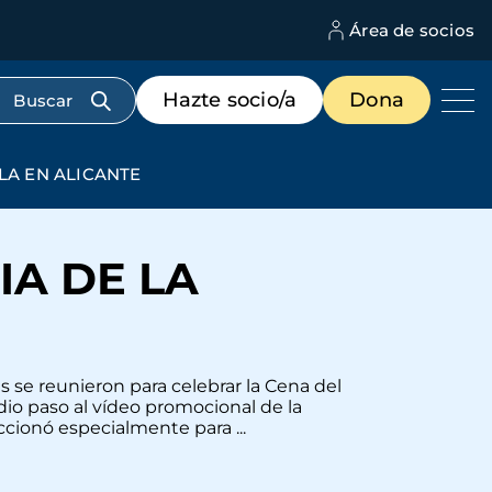
Área de socios
M
d
c
Menú
Hazte socio/a
Dona
d
de
us
destacados
cabecera
LA EN ALICANTE
A DE LA
s se reunieron para celebrar la Cena del
io paso al vídeo promocional de la
ionó especialmente para ...