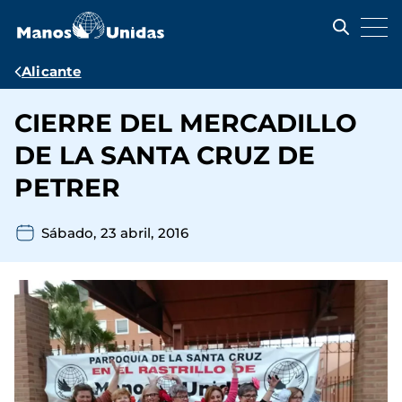
Pasar
al
contenido
principal
Ruta
Alicante
de
CIERRE DEL MERCADILLO
navegación
DE LA SANTA CRUZ DE
PETRER
Sábado, 23 abril, 2016