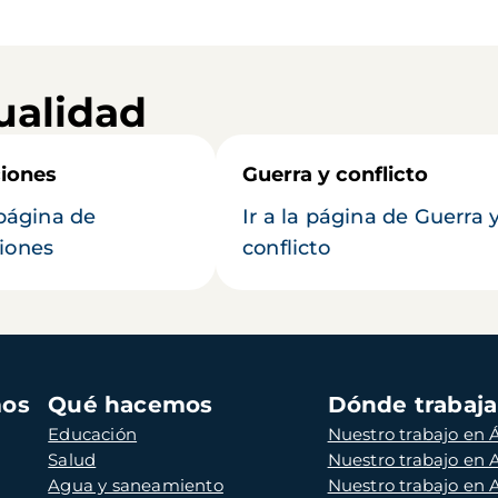
ualidad
iones
Guerra y conflicto
 página de
Ir a la página de Guerra 
iones
conflicto
mos
Qué hacemos
Dónde trabaj
Educación
Nuestro trabajo en Á
Salud
Nuestro trabajo en
Agua y saneamiento
Nuestro trabajo en 