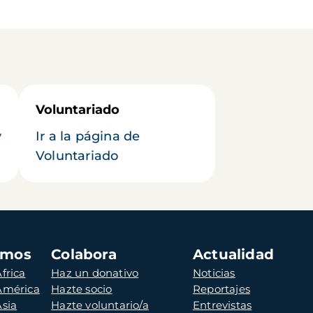
Voluntariado
y
Ir a la página de
Voluntariado
amos
Colabora
Actualidad
frica
Haz un donativo
Noticias
 América
Hazte socio
Reportajes
Asia
Hazte voluntario/a
Entrevistas