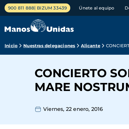
Pasar
Menú
900 811 888
BIZUM 33439
Únete al equipo
D
al
principal
contenido
principal
Ruta
Inicio
Nuestras delegaciones
Alicante
CONCIER
de
navegación
CONCIERTO SO
MARE NOSTRU
Viernes, 22 enero, 2016