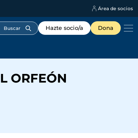
Área de socios
M
d
c
Menú
Hazte socio/a
Dona
d
de
us
destacados
cabecera
EL ORFEÓN