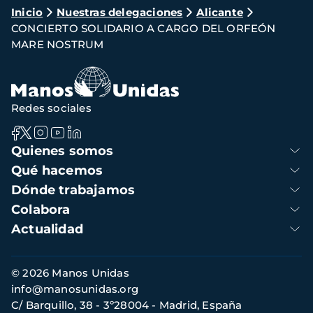
Ruta
Inicio
Nuestras delegaciones
Alicante
CONCIERTO SOLIDARIO A CARGO DEL ORFEÓN
de
MARE NOSTRUM
navegación
Redes sociales
Navegación
Quienes somos
principal
Qué hacemos
Dónde trabajamos
Colabora
Actualidad
Información
© 2026 Manos Unidas
de
info@manosunidas.org
contacto
C/ Barquillo, 38 - 3º28004 - Madrid, España