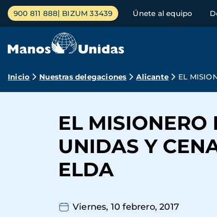
Pasar
Menú
900 811 888
BIZUM 33439
Únete al equipo
D
al
principal
contenido
principal
Ruta
Inicio
Nuestras delegaciones
Alicante
EL MISIO
de
navegación
EL MISIONERO 
UNIDAS Y CEN
ELDA
Viernes, 10 febrero, 2017