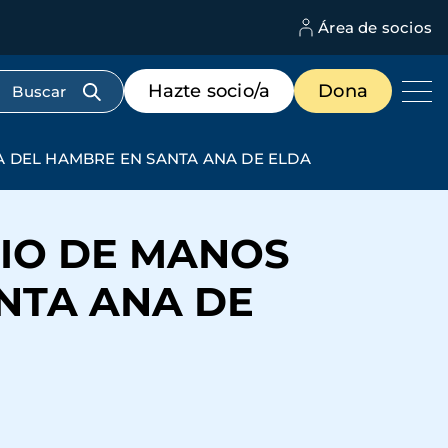
Área de socios
M
d
c
Menú
Hazte socio/a
Dona
d
de
us
destacados
cabecera
A DEL HAMBRE EN SANTA ANA DE ELDA
RIO DE MANOS
NTA ANA DE