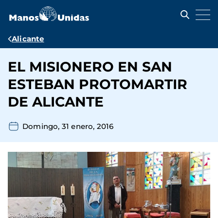
Pasar
al
contenido
principal
Ruta
Alicante
de
EL MISIONERO EN SAN
navegación
ESTEBAN PROTOMARTIR
DE ALICANTE
Domingo, 31 enero, 2016