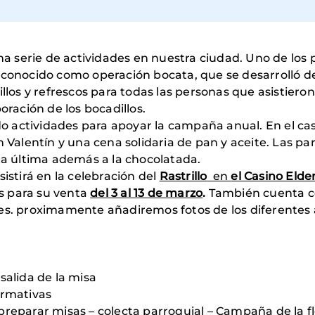
serie de actividades en nuestra ciudad. Uno de los p
 conocido como operación bocata, que se desarrolló de 
illos y refrescos para todas las personas que asistier
oración de los bocadillos.
actividades para apoyar la campaña anual. En el caso
n Valentín y una cena solidaria de pan y aceite. Las p
sta última además a la chocolatada.
istirá en la celebración del
Rastrillo
en
el Casino Elde
s para su venta
del 3 al 13 de marzo
.
También cuenta co
es. proximamente añadiremos fotos de los diferentes 
salida de la misa
ormativas
preparar misas – colecta parroquial – Campaña de la fl