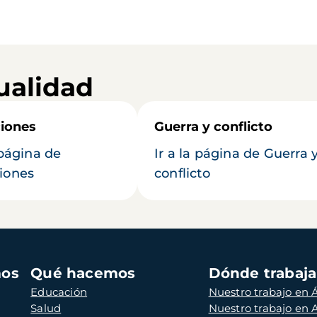
ualidad
iones
Guerra y conflicto
 página de
Ir a la página de Guerra 
iones
conflicto
mos
Qué hacemos
Dónde trabaj
Educación
Nuestro trabajo en Á
Salud
Nuestro trabajo en