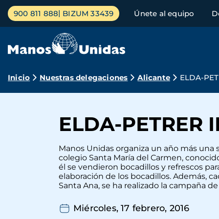
Pasar
Menú
900 811 888
BIZUM 33439
Únete al equipo
D
al
principal
contenido
principal
Ruta
Inicio
Nuestras delegaciones
Alicante
ELDA-PET
de
navegación
ELDA-PETRER I
Manos Unidas organiza un año más una ser
colegio Santa María del Carmen, conocido 
él se vendieron bocadillos y refrescos pa
elaboración de los bocadillos. Además, ca
Santa Ana, se ha realizado la campaña de la f
Miércoles, 17 febrero, 2016