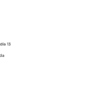
día 13
ada