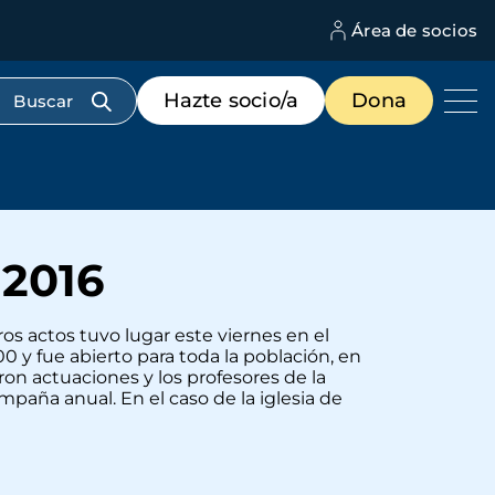
Área de socios
M
d
c
Menú
Hazte socio/a
Dona
d
de
us
destacados
cabecera
2016
s actos tuvo lugar este viernes en el
0 y fue abierto para toda la población, en
ron actuaciones y los profesores de la
mpaña anual. En el caso de la iglesia de