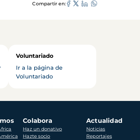
Compartir en
Voluntariado
y
Ir a la página de
Voluntariado
amos
Colabora
Actualidad
frica
Haz un donativo
Noticias
 América
Hazte socio
Reportajes