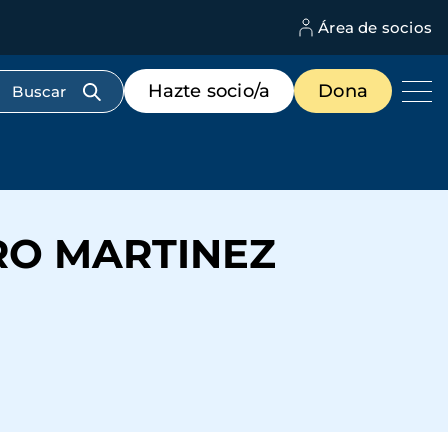
Área de socios
M
d
c
Menú
Hazte socio/a
Dona
d
de
us
destacados
cabecera
RO MARTINEZ