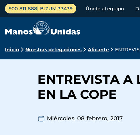
Pasar
Menú
900 811 888
BIZUM 33439
Únete al equipo
D
al
principal
contenido
principal
Ruta
Inicio
Nuestras delegaciones
Alicante
ENTREVIS
de
navegación
ENTREVISTA A
EN LA COPE
Miércoles, 08 febrero, 2017