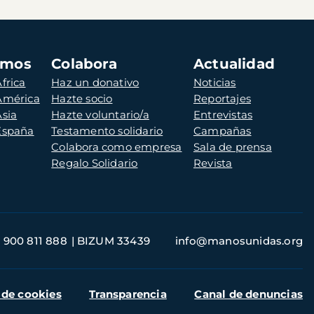
amos
Colabora
Actualidad
frica
Haz un donativo
Noticias
 América
Hazte socio
Reportajes
Asia
Hazte voluntario/a
Entrevistas
 España
Testamento solidario
Campañas
Colabora como empresa
Sala de prensa
Regalo Solidario
Revista
900 811 888
BIZUM 33439
info@manosunidas.org
 de cookies
Transparencia
Canal de denuncias