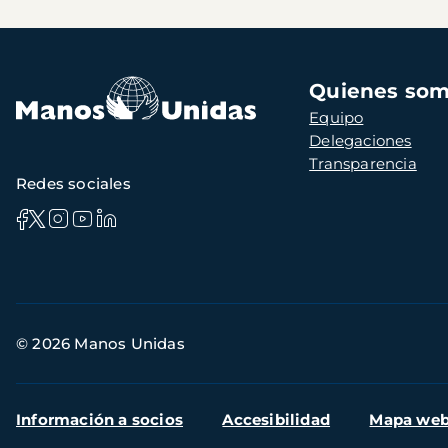
Navegación
Quienes so
principal
Equipo
Delegaciones
Transparencia
Redes sociales
Información
© 2026 Manos Unidas
de
contacto
Menú
Información a socios
Accesibilidad
Mapa we
secundario