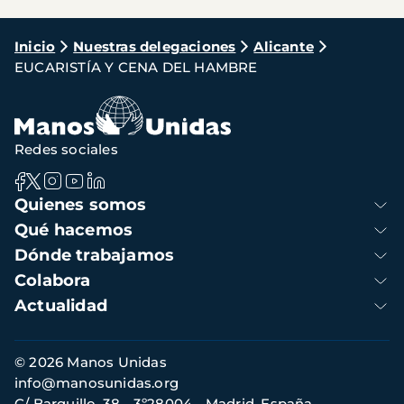
Ruta
Inicio
Nuestras delegaciones
Alicante
EUCARISTÍA Y CENA DEL HAMBRE
de
navegación
Redes sociales
Navegación
Quienes somos
principal
Qué hacemos
Dónde trabajamos
Colabora
Actualidad
Información
© 2026 Manos Unidas
de
info@manosunidas.org
contacto
C/ Barquillo, 38 - 3º28004 - Madrid, España