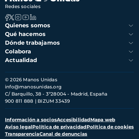
Redes sociales
Navegación
Quienes somos
principal
Qué hacemos
Dónde trabajamos
Colabora
Actualidad
Información
© 2026 Manos Unidas
de
info@manosunidas.org
contacto
C/ Barquillo, 38 - 3º28004 - Madrid, España
900 811 888
BIZUM 33439
Menú
Información a socios
Accesibilidad
Mapa web
secundario
Aviso legal
Política de privacidad
Política de cookies
Transparencia
Canal de denuncias