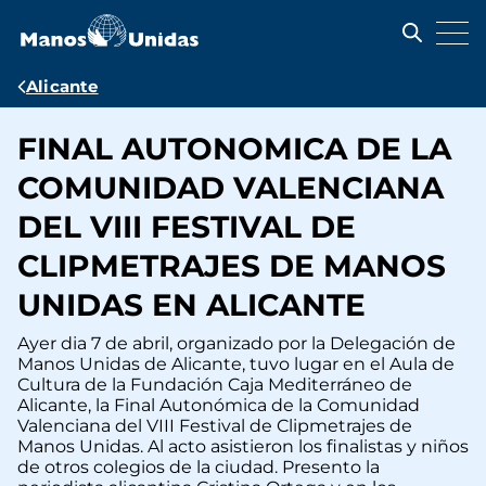
Pasar
al
contenido
principal
Ruta
Alicante
de
FINAL AUTONOMICA DE LA
navegación
COMUNIDAD VALENCIANA
DEL VIII FESTIVAL DE
CLIPMETRAJES DE MANOS
UNIDAS EN ALICANTE
Ayer dia 7 de abril, organizado por la Delegación de
Manos Unidas de Alicante, tuvo lugar en el Aula de
Cultura de la Fundación Caja Mediterráneo de
Alicante, la Final Autonómica de la Comunidad
Valenciana del VIII Festival de Clipmetrajes de
Manos Unidas. Al acto asistieron los finalistas y niños
de otros colegios de la ciudad. Presento la