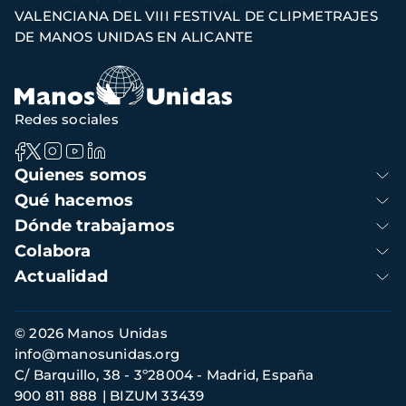
de
VALENCIANA DEL VIII FESTIVAL DE CLIPMETRAJES
navegación
DE MANOS UNIDAS EN ALICANTE
Redes sociales
Navegación
Quienes somos
principal
Qué hacemos
Dónde trabajamos
Colabora
Actualidad
Información
© 2026 Manos Unidas
de
info@manosunidas.org
contacto
C/ Barquillo, 38 - 3º28004 - Madrid, España
900 811 888
BIZUM 33439