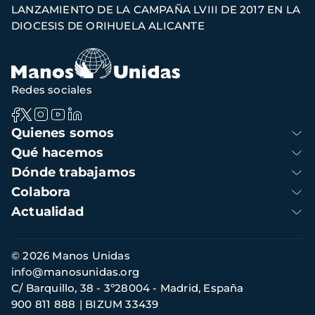
LANZAMIENTO DE LA CAMPAÑA LVIII DE 2017 EN LA
de
DIOCESIS DE ORIHUELA ALICANTE
navegación
Redes sociales
Navegación
Quienes somos
principal
Qué hacemos
Dónde trabajamos
Colabora
Actualidad
Información
© 2026 Manos Unidas
de
info@manosunidas.org
contacto
C/ Barquillo, 38 - 3º28004 - Madrid, España
900 811 888
BIZUM 33439