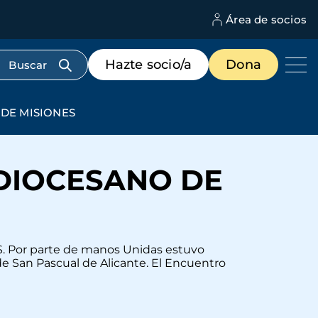
Área de socios
M
d
c
Menú
Hazte socio/a
Dona
d
de
us
destacados
cabecera
DE MISIONES
DIOCESANO DE
 Por parte de manos Unidas estuvo
de San Pascual de Alicante. El Encuentro