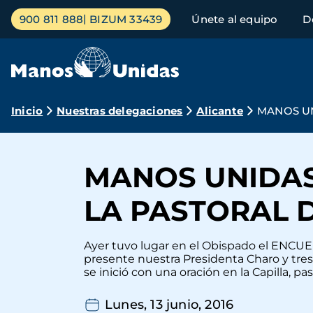
Pasar
Menú
900 811 888
BIZUM 33439
Únete al equipo
D
al
principal
contenido
principal
Ruta
Inicio
Nuestras delegaciones
Alicante
MANOS UN
de
navegación
MANOS UNIDAS
LA PASTORAL 
Ayer tuvo lugar en el Obispado el EN
presente nuestra Presidenta Charo y tres 
se inició con una oración en la Capilla, pasa
Lunes, 13 junio, 2016