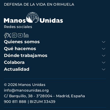
de
DEFENSA DE LA VIDA EN ORIHUELA
navegación
Redes sociales
Navegación
Quienes somos
principal
Qué hacemos
Dónde trabajamos
Colabora
Actualidad
Información
© 2026 Manos Unidas
de
info@manosunidas.org
contacto
C/ Barquillo, 38 - 3º28004 - Madrid, España
900 811 888
BIZUM 33439