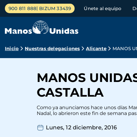
Pasar
Menú
900 811 888
BIZUM 33439
Únete al equipo
D
al
principal
contenido
principal
Ruta
Inicio
Nuestras delegaciones
Alicante
MANOS UN
de
navegación
MANOS UNIDAS
CASTALLA
Como ya anunciamos hace unos días Manos U
Nadal, lo abrieron este fin de semana pasado
Lunes, 12 diciembre, 2016