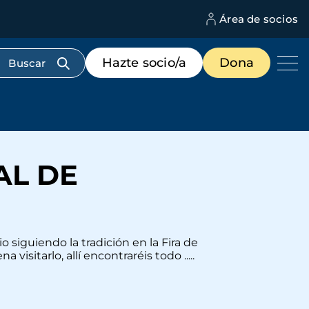
Área de socios
M
d
c
Menú
Hazte socio/a
Dona
d
de
us
destacados
cabecera
AL DE
siguiendo la tradición en la Fira de
visitarlo, allí encontraréis todo .....