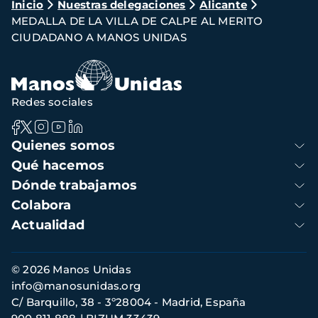
Ruta
Inicio
Nuestras delegaciones
Alicante
MEDALLA DE LA VILLA DE CALPE AL MERITO
de
CIUDADANO A MANOS UNIDAS
navegación
Redes sociales
Navegación
Quienes somos
principal
Qué hacemos
Dónde trabajamos
Colabora
Actualidad
Información
© 2026 Manos Unidas
de
info@manosunidas.org
contacto
C/ Barquillo, 38 - 3º28004 - Madrid, España