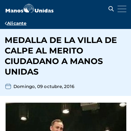
Pasar
al
contenido
principal
Ruta
Alicante
de
MEDALLA DE LA VILLA DE
navegación
CALPE AL MERITO
CIUDADANO A MANOS
UNIDAS
Domingo, 09 octubre, 2016