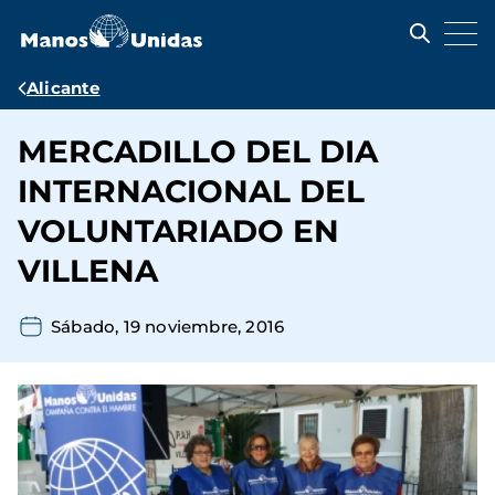
Pasar
al
contenido
principal
Ruta
Alicante
de
MERCADILLO DEL DIA
navegación
INTERNACIONAL DEL
VOLUNTARIADO EN
VILLENA
Sábado, 19 noviembre, 2016