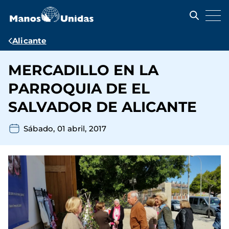
Pasar
al
contenido
principal
Ruta
Alicante
de
MERCADILLO EN LA
navegación
PARROQUIA DE EL
SALVADOR DE ALICANTE
Sábado, 01 abril, 2017