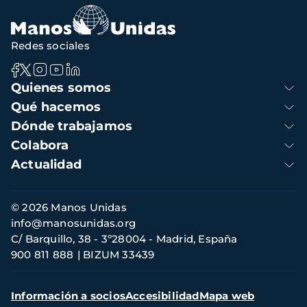
Redes sociales
Navegación
Quienes somos
principal
Qué hacemos
Dónde trabajamos
Colabora
Actualidad
Información
© 2026 Manos Unidas
de
info@manosunidas.org
contacto
C/ Barquillo, 38 - 3º28004 - Madrid, España
900 811 888
BIZUM 33439
Menú
Información a socios
Accesibilidad
Mapa web