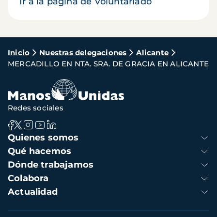
Ir a la página de Voluntariado
Ruta
Inicio
Nuestras delegaciones
Alicante
MERCADILLO EN NTA. SRA. DE GRACIA EN ALICANTE
de
navegación
Redes sociales
Navegación
Quienes somos
principal
Qué hacemos
Dónde trabajamos
Colabora
Actualidad