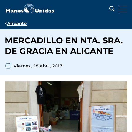
Pasar
al
contenido
principal
Ruta
Alicante
de
MERCADILLO EN NTA. SRA.
navegación
DE GRACIA EN ALICANTE
Viernes, 28 abril, 2017