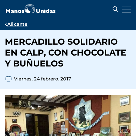
Pasar
al
contenido
principal
Ruta
Alicante
de
MERCADILLO SOLIDARIO
navegación
EN CALP, CON CHOCOLATE
Y BUÑUELOS
Viernes, 24 febrero, 2017