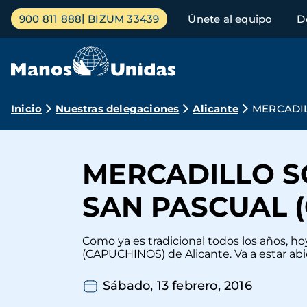
Pasar
Menú
900 811 888
BIZUM 33439
Únete al equipo
D
al
principal
contenido
principal
Ruta
Inicio
Nuestras delegaciones
Alicante
MERCADIL
de
navegación
MERCADILLO S
SAN PASCUAL 
Como ya es tradicional todos los año
(CAPUCHINOS) de Alicante. Va a estar abier
Sábado, 13 febrero, 2016