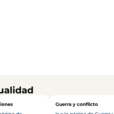
ualidad
iones
Guerra y conflicto
 página de
Ir a la página de Guerra 