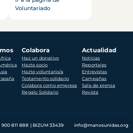
Voluntariado
amos
Colabora
Actualidad
frica
Haz un donativo
Noticias
 América
Hazte socio
Reportajes
Asia
Hazte voluntario/a
Entrevistas
 España
Testamento solidario
Campañas
Colabora como empresa
Sala de prensa
Regalo Solidario
Revista
900 811 888
BIZUM 33439
info@manosunidas.org