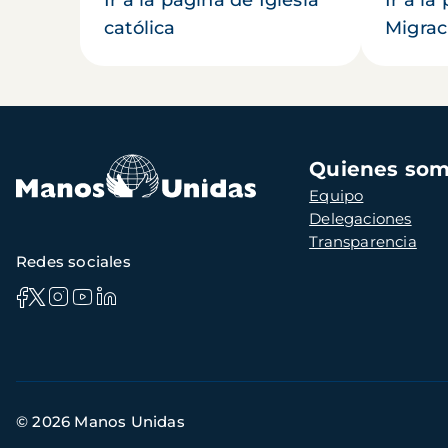
católica
Migrac
Navegación
Quienes so
principal
Equipo
Delegaciones
Transparencia
Redes sociales
Información
© 2026 Manos Unidas
de
contacto