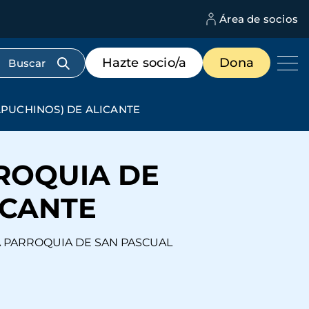
Área de socios
M
d
c
Menú
Hazte socio/a
Dona
d
de
us
destacados
cabecera
APUCHINOS) DE ALICANTE
ROQUIA DE
ICANTE
E LA PARROQUIA DE SAN PASCUAL