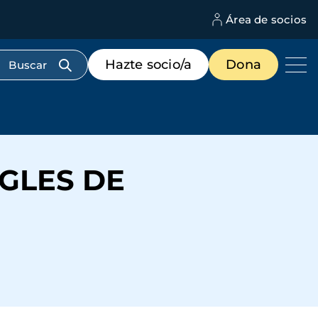
Área de socios
M
d
c
Menú
Hazte socio/a
Dona
d
de
us
destacados
cabecera
NGLES DE