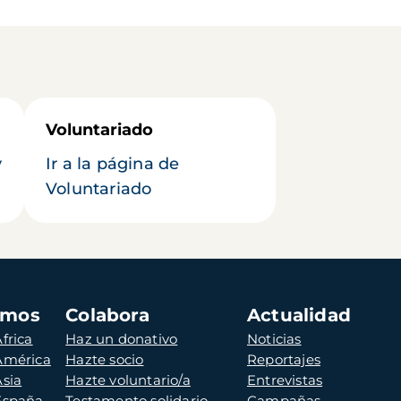
Voluntariado
y
Ir a la página de
Voluntariado
amos
Colabora
Actualidad
frica
Haz un donativo
Noticias
 América
Hazte socio
Reportajes
Asia
Hazte voluntario/a
Entrevistas
 España
Testamento solidario
Campañas