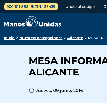
Pasar
Menú
900 811 888
BIZUM 33439
Únete al equipo
D
al
principal
contenido
principal
Ruta
Inicio
Nuestras delegaciones
Alicante
MESA INF
de
navegación
MESA INFORMAT
ALICANTE
Jueves, 09 junio, 2016