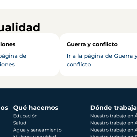
ualidad
iones
Guerra y conflicto
 página de
Ir a la página de Guerra 
iones
conflicto
mos
Qué hacemos
Dónde trabaj
Educación
Nuestro trabajo en Á
Salud
Nuestro trabajo en
Agua y saneamiento
Nuestro trabajo en 
Mujeres y equidad
Nuestro trabajo en