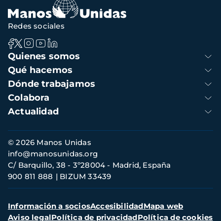
Redes sociales
Navegación
Quienes somos
principal
Qué hacemos
Dónde trabajamos
Colabora
Actualidad
Información
© 2026 Manos Unidas
de
info@manosunidas.org
contacto
C/ Barquillo, 38 - 3º28004 - Madrid, España
900 811 888
BIZUM 33439
Menú
Información a socios
Accesibilidad
Mapa web
secundario
Aviso legal
Política de privacidad
Política de cookies