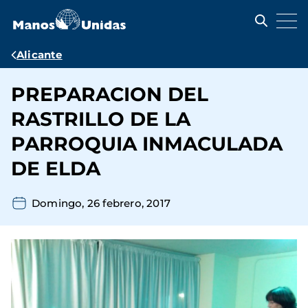
Pasar
al
contenido
principal
Ruta
Alicante
de
PREPARACION DEL
navegación
RASTRILLO DE LA
PARROQUIA INMACULADA
DE ELDA
Domingo, 26 febrero, 2017