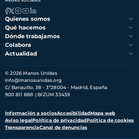
Navegación
Quienes somos
principal
Qué hacemos
Dónde trabajamos
Colabora
Actualidad
Información
© 2026 Manos Unidas
de
info@manosunidas.org
contacto
C/ Barquillo, 38 - 3º28004 - Madrid, España
900 811 888
BIZUM 33439
Menú
Información a socios
Accesibilidad
Mapa web
secundario
Aviso legal
Política de privacidad
Política de cookies
Transparencia
Canal de denuncias