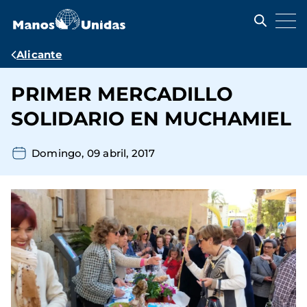
Pasar
al
contenido
principal
Ruta
Alicante
de
PRIMER MERCADILLO
navegación
SOLIDARIO EN MUCHAMIEL
Domingo, 09 abril, 2017