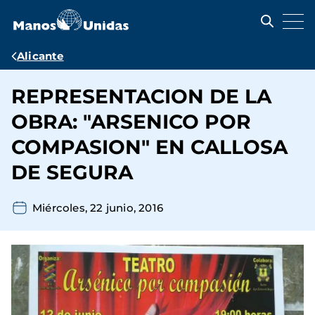
Pasar
al
contenido
principal
Ruta
Alicante
de
REPRESENTACION DE LA
navegación
OBRA: "ARSENICO POR
COMPASION" EN CALLOSA
DE SEGURA
Miércoles, 22 junio, 2016