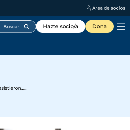
Área de socios
M
d
c
Menú
Hazte socio/a
Dona
d
de
us
destacados
cabecera
tieron......