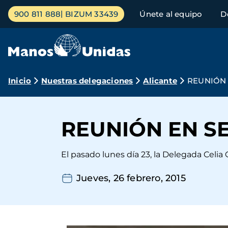
Pasar
Menú
900 811 888
BIZUM 33439
Únete al equipo
D
al
principal
contenido
principal
Ruta
Inicio
Nuestras delegaciones
Alicante
REUNIÓN 
de
navegación
REUNIÓN EN S
El pasado lunes día 23, la Delegada Celia C
Jueves, 26 febrero, 2015