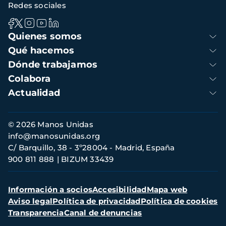
Redes sociales
Navegación
Quienes somos
principal
Qué hacemos
Dónde trabajamos
Colabora
Actualidad
Información
© 2026 Manos Unidas
de
info@manosunidas.org
contacto
C/ Barquillo, 38 - 3º28004 - Madrid, España
900 811 888
BIZUM 33439
Menú
Información a socios
Accesibilidad
Mapa web
secundario
Aviso legal
Política de privacidad
Política de cookies
Transparencia
Canal de denuncias