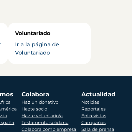
Voluntariado
y
Ir a la página de
Voluntariado
amos
Colabora
Actualidad
frica
Haz un donativo
Noticias
 América
Hazte socio
Reportajes
Asia
Hazte voluntario/a
Entrevistas
 España
Testamento solidario
Campañas
Colabora como empresa
Sala de prensa