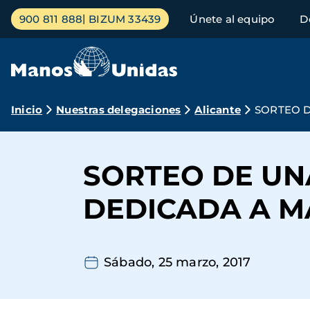
Pasar
Menú
900 811 888
BIZUM 33439
Únete al equipo
D
al
principal
contenido
principal
Ruta
Inicio
Nuestras delegaciones
Alicante
SORTEO D
de
navegación
SORTEO DE UN
DEDICADA A M
Sábado, 25 marzo, 2017