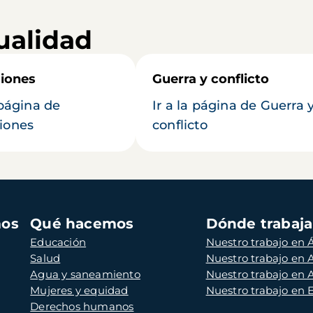
ualidad
iones
Guerra y conflicto
 página de
Ir a la página de Guerra 
iones
conflicto
mos
Qué hacemos
Dónde trabaj
Educación
Nuestro trabajo en Á
Salud
Nuestro trabajo en
Agua y saneamiento
Nuestro trabajo en 
Mujeres y equidad
Nuestro trabajo en
Derechos humanos