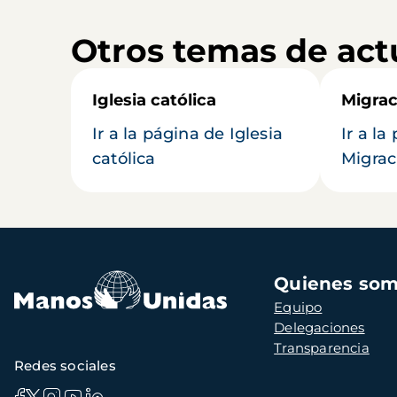
Otros temas de act
Iglesia católica
Migrac
Ir a la página de Iglesia
Ir a la
católica
Migrac
Navegación
Quienes so
principal
Equipo
Delegaciones
Transparencia
Redes sociales