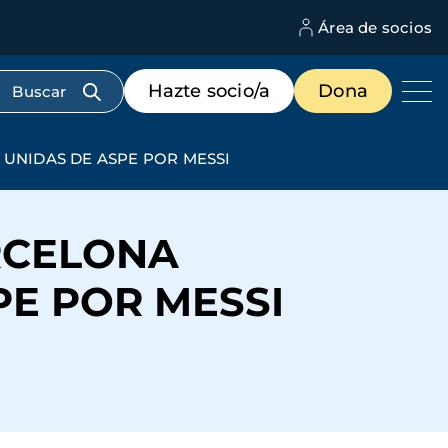
Área de socios
M
d
c
Menú
Hazte socio/a
Dona
d
de
us
destacados
cabecera
UNIDAS DE ASPE POR MESSI
RCELONA
E POR MESSI