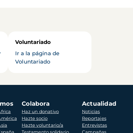
Voluntariado
y
Ir a la página de
Voluntariado
amos
Colabora
Actualidad
frica
Haz un donativo
Noticias
 América
Hazte socio
Reportajes
Asia
Hazte voluntario/a
Entrevistas
 España
Testamento solidario
Campañas