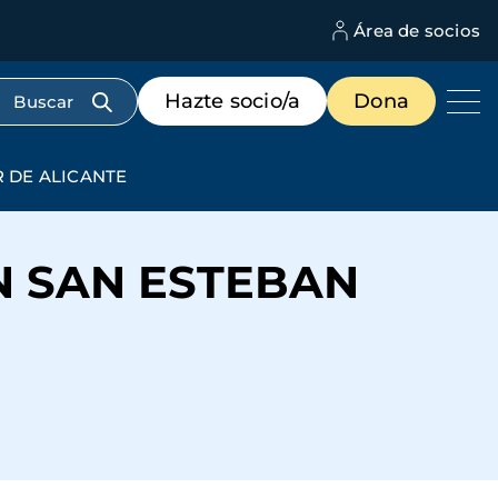
Área de socios
M
d
c
Menú
Hazte socio/a
Dona
d
de
us
destacados
cabecera
 DE ALICANTE
N SAN ESTEBAN