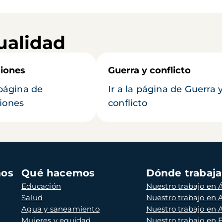
ualidad
iones
Guerra y conflicto
 página de
Ir a la página de Guerra 
iones
conflicto
mos
Qué hacemos
Dónde trabaj
Educación
Nuestro trabajo en Á
Salud
Nuestro trabajo en
Agua y saneamiento
Nuestro trabajo en 
Mujeres y equidad
Nuestro trabajo en