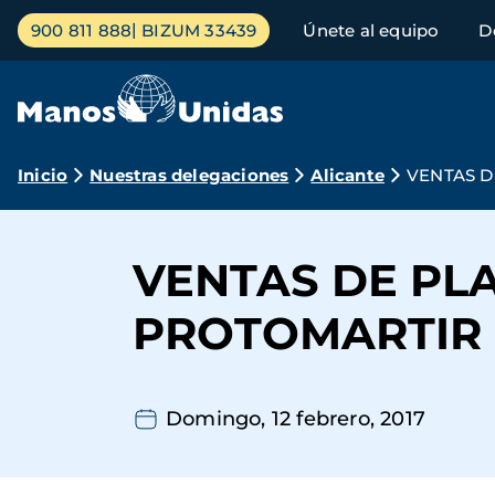
Pasar
Menú
900 811 888
BIZUM 33439
Únete al equipo
D
al
principal
contenido
principal
Ruta
Inicio
Nuestras delegaciones
Alicante
VENTAS D
de
navegación
VENTAS DE PL
PROTOMARTIR 
Domingo, 12 febrero, 2017