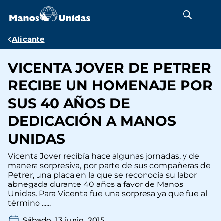
Pasar
al
contenido
principal
Ruta
Alicante
de
VICENTA JOVER DE PETRER
navegación
RECIBE UN HOMENAJE POR
SUS 40 AÑOS DE
DEDICACIÓN A MANOS
UNIDAS
Vicenta Jover recibía hace algunas jornadas, y de
manera sorpresiva, por parte de sus compañeras de
Petrer, una placa en la que se reconocía su labor
abnegada durante 40 años a favor de Manos
Unidas. Para Vicenta fue una sorpresa ya que fue al
término ......
Sábado, 13 junio, 2015