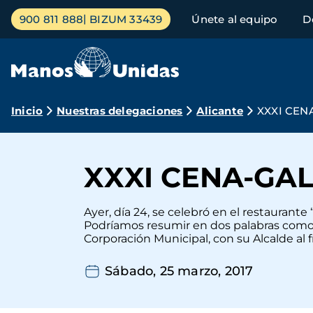
Pasar
Menú
900 811 888
BIZUM 33439
Únete al equipo
D
al
principal
contenido
principal
Ruta
Inicio
Nuestras delegaciones
Alicante
XXXI CEN
de
navegación
XXXI CENA-GA
Ayer, día 24, se celebró en el restauran
Podríamos resumir en dos palabras como se
Corporación Municipal, con su Alcalde al frente
Sábado, 25 marzo, 2017