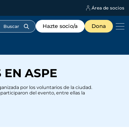
Área de socios
M
d
c
Menú
Hazte socio/a
Dona
d
de
us
destacados
cabecera
 EN ASPE
nizada por los voluntarios de la ciudad.
articiparon del evento, entre ellas la