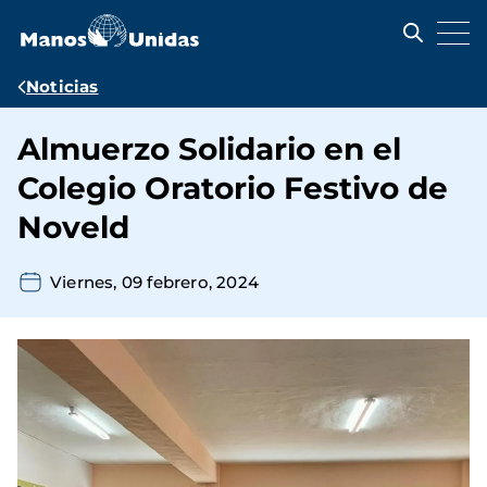
Pasar
al
contenido
principal
Ruta
Noticias
de
Almuerzo Solidario en el
navegación
Colegio Oratorio Festivo de
Noveld
Viernes, 09 febrero, 2024