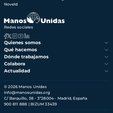
navegación
Noveld
Redes sociales
Navegación
Quienes somos
principal
Qué hacemos
Dónde trabajamos
Colabora
Actualidad
Información
© 2026 Manos Unidas
de
info@manosunidas.org
contacto
C/ Barquillo, 38 - 3º28004 - Madrid, España
900 811 888
BIZUM 33439